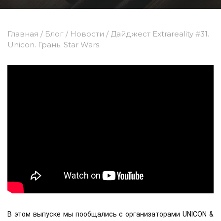
Главная
/
Блог
/
Новости
/
Дайджест Extrareality #31.
Unicon. Грань. Star Wars.
В этом выпуске мы пообщались с организаторами UNICON &