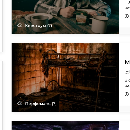
..
на
Квеструм (?)
М
В 
не
Перфоманс (?)