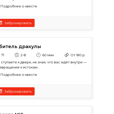
Подробнее о квесте
Забронировать
битель дракулы
71
2-8
60 мин
От 180 р.
 ступаете к двери, не зная, что вас ждёт внутри —
звращение к истокам...
Подробнее о квесте
Забронировать