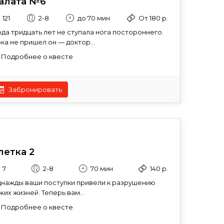
алата №6
121
2-8
до 70 мин
От 180 р.
да тридцать лет не ступала нога постороннего.
ка не пришел он — доктор...
Подробнее о квесте
Забронировать
летка 2
7
2-8
70 мин
140 р.
нажды ваши поступки привели к разрушению
жих жизней. Теперь вам...
Подробнее о квесте