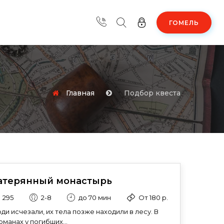
ГОМЕЛЬ
Главная
Подбор квеста
атерянный монастырь
295
2-8
до 70 мин
От 180 р.
ди исчезали, их тела позже находили в лесу. В
рманах у погибших...