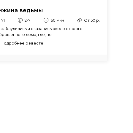
ижина ведьмы
71
2-7
60 мин
От 50 р.
 заблудились и оказались около старого
брошенного дома, где, по...
Подробнее о квесте