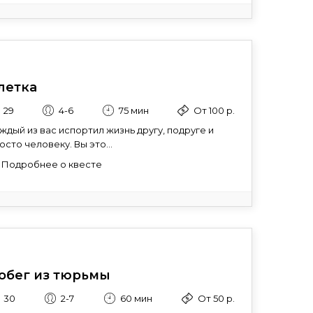
летка
29
4-6
75 мин
От 100 р.
ждый из вас испортил жизнь другу, подруге и
осто человеку. Вы это...
Подробнее о квесте
обег из тюрьмы
30
2-7
60 мин
От 50 р.