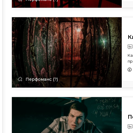
К
Ка
пр
Перфоманс (?)
П