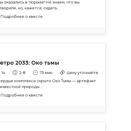
.Вы оказались в тюрьме! Не знаем, что вы
творили, но, кажется, сидеть...
Подробнее о квесте
етро 2033: Око тьмы
14
2-8
75 мин
Цену уточняйте
сердце комплекса скрыто Око Тьмы — артефакт
известной природы...
Подробнее о квесте