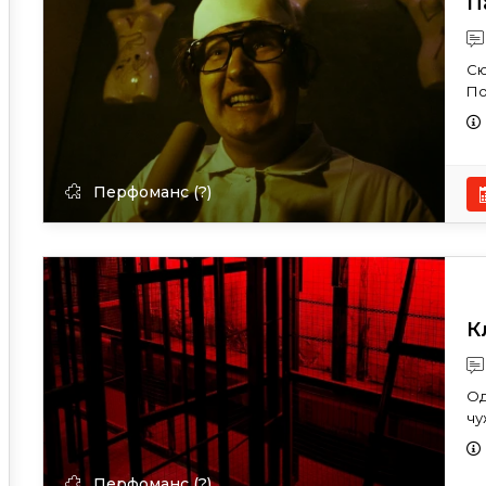
П
Сю
По
Перфоманс (?)
К
Од
чу
Перфоманс (?)