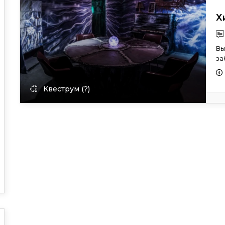
Х
Вы
за
Квеструм (?)