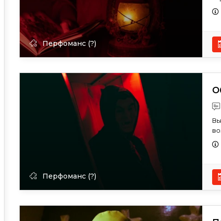
Перфоманс (?)
О
Вы
во
Перфоманс (?)