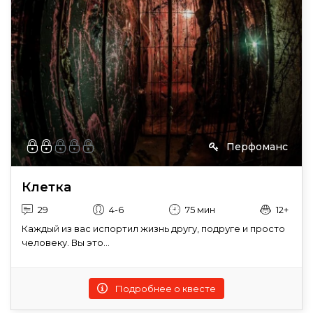
Перфоманс
Клетка
29
4-6
75 мин
12+
Каждый из вас испортил жизнь другу, подруге и просто
человеку. Вы это...
Подробнее о квесте