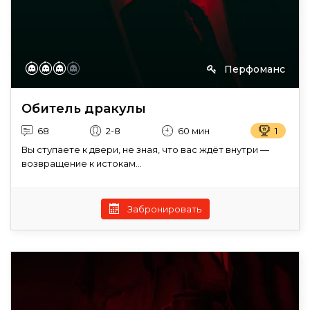
Перфоманс
Обитель дракулы
68
2-8
60 мин
1
Вы ступаете к двери, не зная, что вас ждёт внутри —
возвращение к истокам...
Забронировать