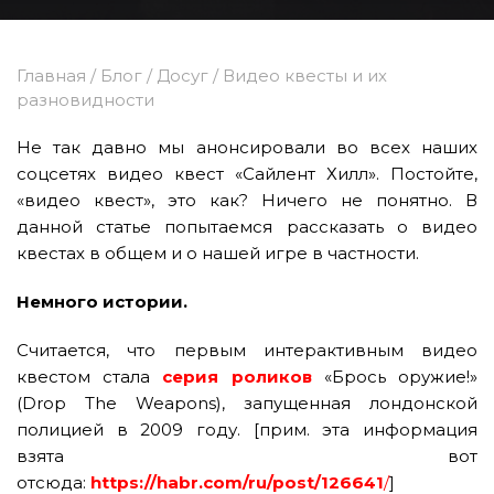
Главная
/
Блог
/
Досуг
/
Видео квесты и их
разновидности
Не так давно мы анонсировали во всех наших
соцсетях видео квест «Сайлент Хилл». Постойте,
«видео квест», это как? Ничего не понятно. В
данной статье попытаемся рассказать о видео
квестах в общем и о нашей игре в частности.
Немного истории.
Считается, что первым интерактивным видео
квестом стала
серия роликов
«Брось оружие!»
(Drop The Weapons), запущенная лондонской
полицией в 2009 году. [прим. эта информация
взята вот
отсюда:
https://habr.com/ru/post/126641
/
]