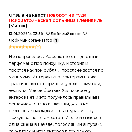
Отзыв на квест
Поворот не туда
Психиатрическая больница Гленнвиль
(Минск)
13.01.2026 14:33:38
Любимый квест
Любимый организатор
Не понравилось. Абсолютно стандартный
перфоманс про психушку. История и
простая как три рубля и прослеживается по
минимуму. Интерактива с актерами тоже
практически нет: пришли, увели, помучали,
вернули. Масок братьев Хилликеров у
актеров нет и это получилось правильным
решением и лицо и глаза видны, а не
резиновые накладки. По-антуражу..... ну
психушка, чего там хотеть Итого из плюсов
одна сцена в начале, подходящий антураж,
саундтрек и игра актеров в тех рамках,