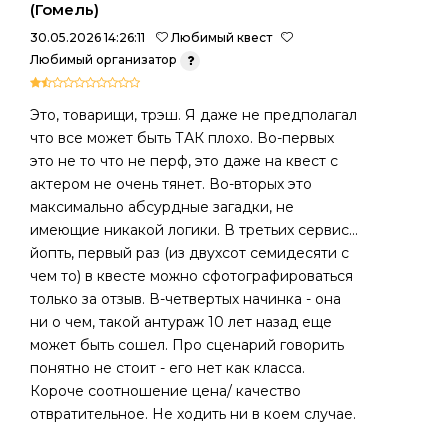
(Гомель)
30.05.2026 14:26:11
Любимый квест
Любимый организатор
Это, товарищи, трэш. Я даже не предполагал
что все может быть ТАК плохо. Во-первых
это не то что не перф, это даже на квест с
актером не очень тянет. Во-вторых это
максимально абсурдные загадки, не
имеющие никакой логики. В третьих сервис...
йопть, первый раз (из двухсот семидесяти с
чем то) в квесте можно сфотографироваться
только за отзыв. В-четвертых начинка - она
ни о чем, такой антураж 10 лет назад еще
может быть сошел. Про сценарий говорить
понятно не стоит - его нет как класса.
Короче соотношение цена/ качество
отвратительное. Не ходить ни в коем случае.