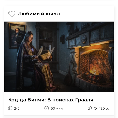
Любимый квест
Код да Винчи: В поисках Грааля
2-5
60 мин
От 120 р.