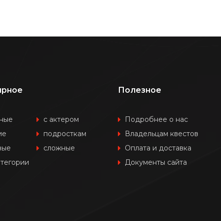
ярное
Полезное
ные
с актером
Подробнее о нас
ие
подросткам
Владельцам квестов
вые
сложные
Оплата и доставка
атегории
Документы сайта