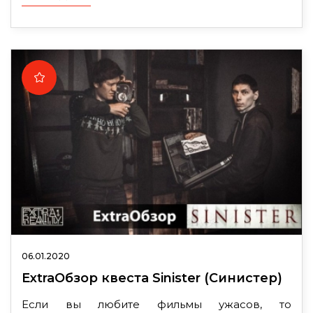
06.01.2020
ExtraОбзор квеста Sinister (Синистер)
Если вы любите фильмы ужасов, то