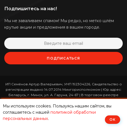
Подпишитесь на нас!
Мы не заваливаем спамом! Мы редко, но метко шлём
крутые акции и предложения в вашем городе.
ПОДПИСАТЬСЯ
ИП Семёнов Артур Валерьевич, УНП 192304226, Свидетельство о
регистрации выдано 14.07.2014 Мингорисполкомом | Юр.адрес:
Беларусь, г. Минск, ул. А. Гаруна, 24-67 | В торговом реестре
зарегистрирован 26.01.2017 за номером 365820 | Режим работы:
Мы используем cookies. Пользуясь нашим сайтом, вы
ежедневно с 10:00 до 19:00 (приём заказов онлайн -
круглосуточно)
соглашаетесь с нашей
политикой обработки
персональных данных
.
ОК