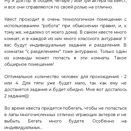
Ну и доктор. В общем, четыре / или три актера на квест,
и все они справляются по своей ролью на отлично.
Квест проходит в очень технологичном помещении с
использованием “робота” при объяснении правил, и, к
тому же, недалеко от моего дома). В самом квесте много
комнат, и в каждой из них много классного антуража! У
вас будут индивидуальные задания и разделения. В
комнатах “с разделением” тоже антуражно. Только один
из команды может попасть в эти комнаты. Такое
обширное помещение!
Оптимальное количество человек для прохождения - 2
или 4. Для пяти уже будет мало, так как ему не
достанется задания и будет обидно. Мне вот досталось
2 задания)))
Во время квеста придется побегать, чтобы не попасться
в лапы многочисленных отлично играющих актеров и не
выбыть. Бегать много будете. Особенно на
индивидуальных…