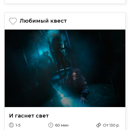
Любимый квест
И гаснет свет
1-5
60 мин
От 130 р.