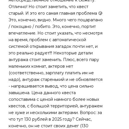
непосредственное отношение к сюжету.
Отлично! Но стоит заметить, что квест
старый. И это его самая главная проблема 🥲
Это, конечно, видно. Много чего поцарапано
/ покоцано / побито. Это, конечно, портит
впечатление. Но стоит указать, что несмотря
на время, проблем с автоматической
системой открывания загадок почти нет, и
это реально радует!!! Некоторые детали
антуража стоит заменить. Плюс, всего пару
маленьких комнат, актеров нет
(соответственно, зарплату платить им не
надо), антураж старенький и не обновляется
- напрашивается вывод, что цена сильно
завышена. Цена данного квеста
сопоставима с ценой намного более новых
квестов, с большой территорией, антуражем
не хуже и несколькими актерами. Вопрос: за
что тут 130 рублей в 2025 году? Сейчас,
конечно, он не стоит своих денег (130