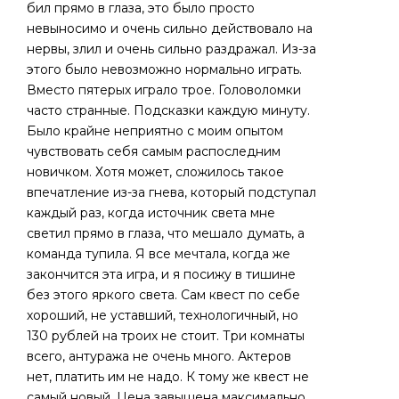
бил прямо в глаза, это было просто
невыносимо и очень сильно действовало на
нервы, злил и очень сильно раздражал. Из-за
этого было невозможно нормально играть.
Вместо пятерых играло трое. Головоломки
часто странные. Подсказки каждую минуту.
Было крайне неприятно с моим опытом
чувствовать себя самым распоследним
новичком. Хотя может, сложилось такое
впечатление из-за гнева, который подступал
каждый раз, когда источник света мне
светил прямо в глаза, что мешало думать, а
команда тупила. Я все мечтала, когда же
закончится эта игра, и я посижу в тишине
без этого яркого света. Сам квест по себе
хороший, не уставший, технологичный, но
130 рублей на троих не стоит. Три комнаты
всего, антуража не очень много. Актеров
нет, платить им не надо. К тому же квест не
самый новый. Цена завышена максимально.